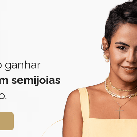
 ganhar
m semijoias
o.