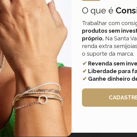
O que é 
Cons
Trabalhar com consi
produtos sem invest
 Na Santa Va
próprio.
renda extra semijoias
o suporte da marca.
 Revenda sem inve
✔
 Liberdade para fa
✔
 Ganhe dinheiro d
✔
CADASTRE