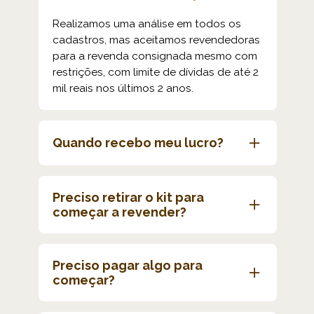
Realizamos uma análise em todos os 
cadastros, mas aceitamos revendedoras 
para a revenda consignada mesmo com 
restrições, com limite de dívidas de até 2 
mil reais nos últimos 2 anos.
Quando recebo meu lucro?
Você garante sua comissão de até 40% 
já no ato da venda e só paga pelas joias 
Preciso retirar o kit para 
no dia do acerto.
começar a revender?
Sim, prezamos muito pelo contato com 
nossas revendedoras e o kit deve ser 
Preciso pagar algo para 
retirado presencialmente em nossa sede, 
começar?
no bairro Santa Tereza em BH, próximo 
ao Boulevard Shopping.
Não. Aqui você trabalha no consignado, 